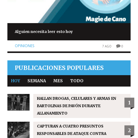
Alguien necesita leer esto hoy
OPINIONES
7 AGO
0
PUBLICACIONES POPULARES
HOY
SEMANA
MES
TODO
HALLAN DROGAS, CELULARES Y ARMAS EN
1
BARTOLINAS DE PAVÓN DURANTE
ALLANAMIENTO
CAPTURAN A CUATRO PRESUNTOS
2
RESPONSABLES DE ATAQUE CONTRA