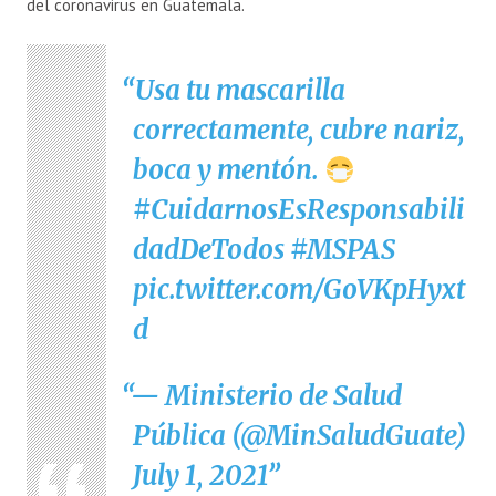
del coronavirus en Guatemala.
Usa tu mascarilla
correctamente, cubre nariz,
boca y mentón.
#CuidarnosEsResponsabili
dadDeTodos
#MSPAS
pic.twitter.com/GoVKpHyxt
d
— Ministerio de Salud
Pública (@MinSaludGuate)
July 1, 2021