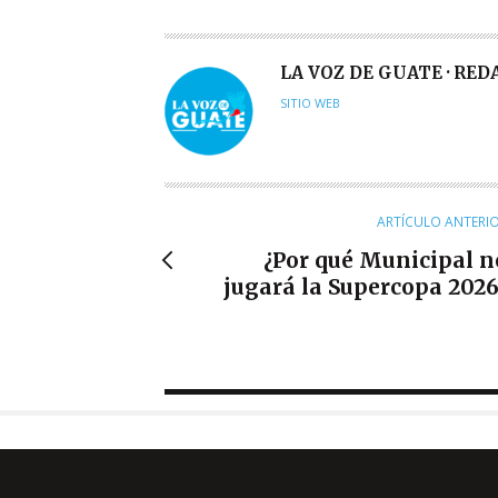
A
LA VOZ DE GUATE · RE
U
SITIO WEB
T
O
R
ARTÍCULO ANTERI
¿Por qué Municipal n
jugará la Supercopa 2026