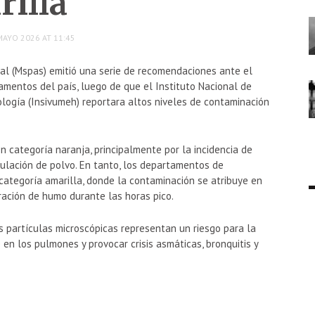
rilla
MAYO 2026 AT 11:45
cial (Mspas) emitió una serie de recomendaciones ante el
tamentos del país, luego de que el
Instituto Nacional de
ología
(Insivumeh) reportara altos niveles de contaminación
n categoría naranja, principalmente por la incidencia de
ulación de polvo. En tanto, los departamentos de
tegoría amarilla, donde la contaminación se atribuye en
ración de humo durante las horas pico.
s partículas microscópicas representan un riesgo para la
n los pulmones y provocar crisis asmáticas, bronquitis y