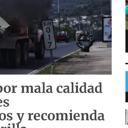
Calma vuelve a volcán de fuego, pero
más de 29 mil personas resultan
afectadas
NOTICIAS
6 AGO
0
por mala calidad
es
os y recomienda