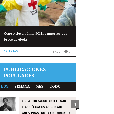
Congo eleva a 1 mil 801 las muertes por
Denuncia por agres
brote de ébola
captura contra ho
NOTICIAS
NOTICIAS
6 AGO
0
PUBLICACIONES
POPULARES
HOY
SEMANA
MES
TODO
CREADOR MEXICANO CÉSAR
1
GASTÉLUM ES ASESINADO
MIENTRAS HACÍA UN DIRECTO