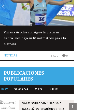
Viviana Aroche consigue la plata en
Salmonela vinculad
Santo Domingo en 10 mil metros para la
México deja 345 cas
historia
NOTICIAS
NOTICIAS
6 AGO
0
PUBLICACIONES
POPULARES
HOY
SEMANA
MES
TODO
SALMONELA VINCULADA A
1
JALAPEÑOS DE MÉXICO DEJA