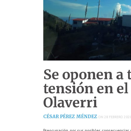
Se oponen a t
tensión en e
Olaverri
CÉSAR PÉREZ MÉNDEZ
ON 28 FEBRERO 2020
Preocupación, por sus posibles consecuencias p