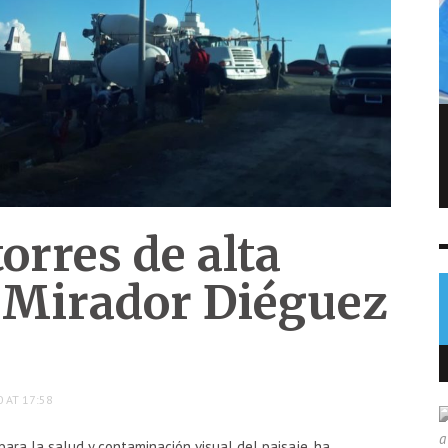
FIFA admite errores tras fallido plan de
privatizar el Mundial
NOTICIAS
6 AGO
0
orres de alta
l Mirador Diéguez
 AT 17:58
ara la salud y contaminación visual del paisaje, ha