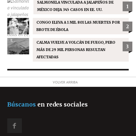
SALMONELA VINCULADA A JALAPEÑOS DE
1
MÉXICO DEJA 345 CASOS EN EE. UU.
CONGO ELEVA A 1 MIL 801 LAS MUERTES POR
2
BROTE DE ÉBOLA
CALMA VUELVE A VOLCÁN DE FUEGO, PERO
3
MÁS DE 29 MIL PERSONAS RESULTAN
AFECTADAS
VOLVER ARRIBA
Búscanos
en redes sociales