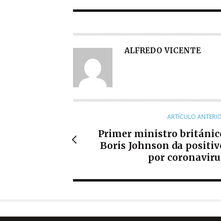
A
ALFREDO VICENTE
U
T
O
R
ARTÍCULO ANTERI
Primer ministro británic
Boris Johnson da positiv
por coronaviru