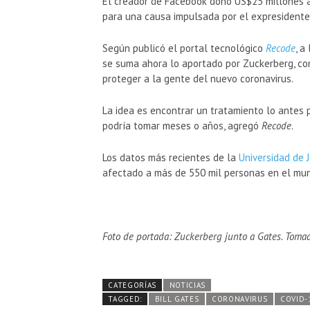
El creador de Facebook donó US$25 millones a
para una causa impulsada por el expresidente
Según publicó el portal tecnológico
Recode
, a
se suma ahora lo aportado por Zuckerberg, con
proteger a la gente del nuevo coronavirus.
La idea es encontrar un tratamiento lo antes 
podría tomar meses o años, agregó
Recode
.
Los datos más recientes de la
Universidad de 
afectado a más de 550 mil personas en el mu
Foto de portada: Zuckerberg junto a Gates. Toma
CATEGORÍAS
NOTICIAS
TAGGED:
BILL GATES
CORONAVIRUS
COVID-