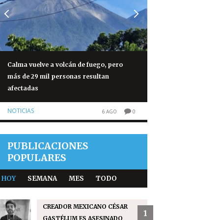
Calma vuelve a volcán de fuego, pero
Jorge Vega hace his
más de 29 mil personas resultan
tetracampeonato e
afectadas
2026
NOTICIAS
NOTICIAS
6 AGO
0
PUBLICACIONES
POPULARES
HOY
SEMANA
MES
TODO
CREADOR MEXICANO CÉSAR
1
GASTÉLUM ES ASESINADO