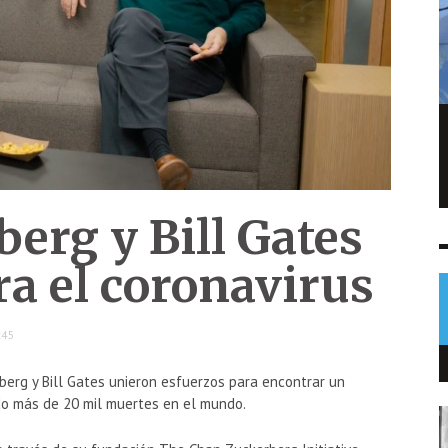
Volcán de Fuego retorna a parámetros
normales tras 50 horas de actividad
NOTICIAS
5 AGO
0
erg y Bill Gates
ra el coronavirus
:45
berg y Bill Gates unieron esfuerzos para encontrar un
do más de 20 mil muertes en el mundo.