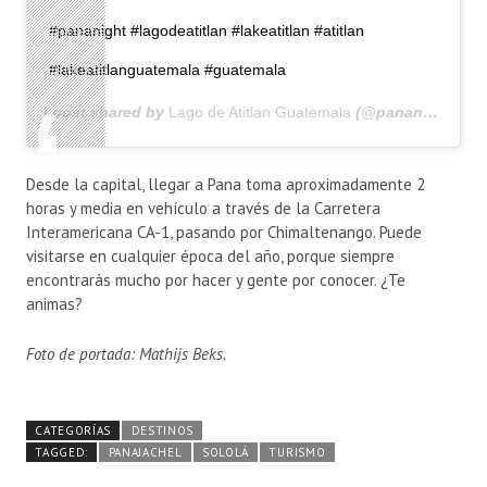
#pananight #lagodeatitlan #lakeatitlan #atitlan
#lakeatitlanguatemala #guatemala
A post shared by
Lago de Atitlan Guatemala
(@pananight.gt) on
Desde la capital, llegar a Pana toma aproximadamente 2
horas y media en vehículo a través de la Carretera
Interamericana CA-1, pasando por Chimaltenango. Puede
visitarse en cualquier época del año, porque siempre
encontrarás mucho por hacer y gente por conocer. ¿Te
animas?
Foto de portada: Mathijs Beks.
CATEGORÍAS
DESTINOS
TAGGED:
PANAJACHEL
SOLOLÁ
TURISMO