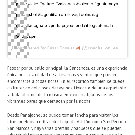
#guate #lake #nature #volcanes #volcano #guatemaya
#panajachel #lagoatitlan #relievegt #elmaizgt
#quepeladoguate #perhapsyouneedalittleguatemala
#landscape
A post shared by
César Rosales
(@checha_on_earth) on
Pasear por su calle principal, la Santander, es una experiencia
única por la variedad de artesanías y ventas que pueden
encontrarse a todas horas. En el recorrido también se puede
disfrutar de deliciosos desayunos típicos o de una agradable
velada al ritmo de la música en vivo en algunos de los
vibrantes bares que destacan por la noche.
Desde Panajachel se puede tomar lancha para visitar los
otros pueblos a orillas del Lago de Atitlán como San Pedro o
San Marcos, y hay varias ofertas y paquetes que se pueden
adquirir ahí mismo para conocer muchos otros puntos de la