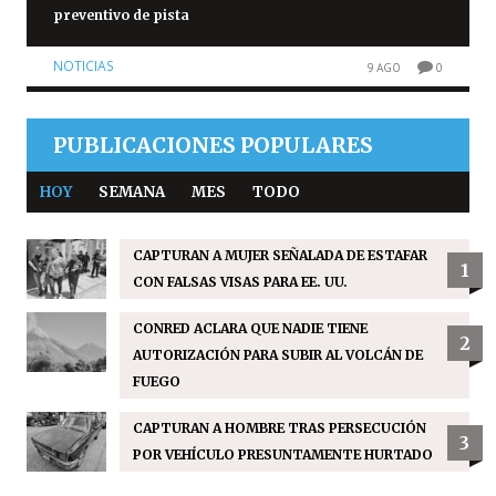
preventivo de pista
NOTICIAS
9 AGO
0
PUBLICACIONES POPULARES
HOY
SEMANA
MES
TODO
CAPTURAN A MUJER SEÑALADA DE ESTAFAR
1
CON FALSAS VISAS PARA EE. UU.
CONRED ACLARA QUE NADIE TIENE
2
AUTORIZACIÓN PARA SUBIR AL VOLCÁN DE
FUEGO
CAPTURAN A HOMBRE TRAS PERSECUCIÓN
3
POR VEHÍCULO PRESUNTAMENTE HURTADO