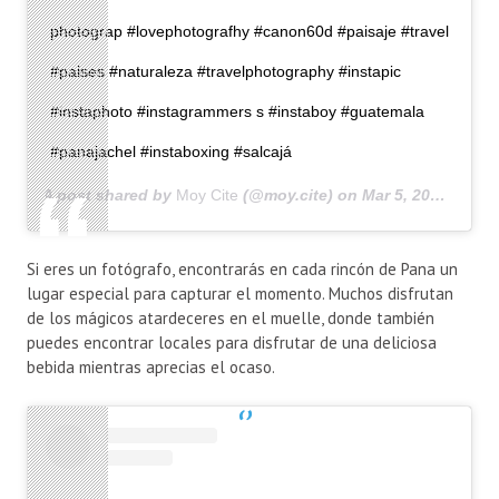
photograp #lovephotografhy #canon60d #paisaje #travel
#paises #naturaleza #travelphotography #instapic
#instaphoto #instagrammers s #instaboy #guatemala
#panajachel #instaboxing #salcajá
A post shared by
Moy Cite
(@moy.cite) on
Mar 5, 2020 at 7:23am PST
Si eres un fotógrafo, encontrarás en cada rincón de Pana un
lugar especial para capturar el momento. Muchos disfrutan
de los mágicos atardeceres en el muelle, donde también
puedes encontrar locales para disfrutar de una deliciosa
bebida mientras aprecias el ocaso.