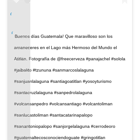
Buenos días Guatemala! Que maravilloso son los
amaneceres en el Lago más Hermoso del Mundo el
Atitlán. Fotografía de @freecerveza #panajachel #solola
#jaibalito #tzununa #sanmarcoslalaguna
#sanjuanlalaguna #santiagoatitlan #yosoyturismo
#santacruzlalaguna #sanpedrolalaguna
#volcansanpedro #volcansantiago #volcantoliman
#sanlucastoliman #santacatarinapalopo
#sanantoniopalopo #sanjorgelalaguna #cerrodeoro
#guatemaltecosconociendoguate #gringotitlan