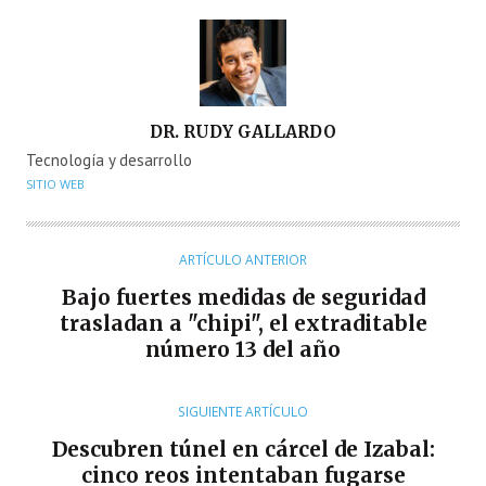
A
DR. RUDY GALLARDO
U
Tecnología y desarrollo
T
SITIO WEB
O
R
ARTÍCULO ANTERIOR
Bajo fuertes medidas de seguridad
trasladan a "chipi", el extraditable
número 13 del año
SIGUIENTE ARTÍCULO
Descubren túnel en cárcel de Izabal:
cinco reos intentaban fugarse