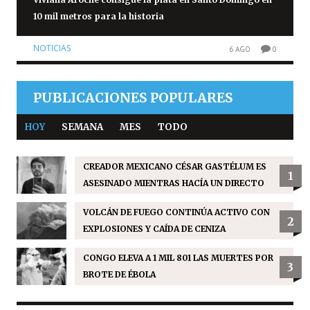
10 mil metros para la historia
NOTICIAS
6 AGO
0
PUBLICACIONES POPULARES
HOY
SEMANA
MES
TODO
CREADOR MEXICANO CÉSAR GASTÉLUM ES
1
ASESINADO MIENTRAS HACÍA UN DIRECTO
VOLCÁN DE FUEGO CONTINÚA ACTIVO CON
2
EXPLOSIONES Y CAÍDA DE CENIZA
CONGO ELEVA A 1 MIL 801 LAS MUERTES POR
3
BROTE DE ÉBOLA