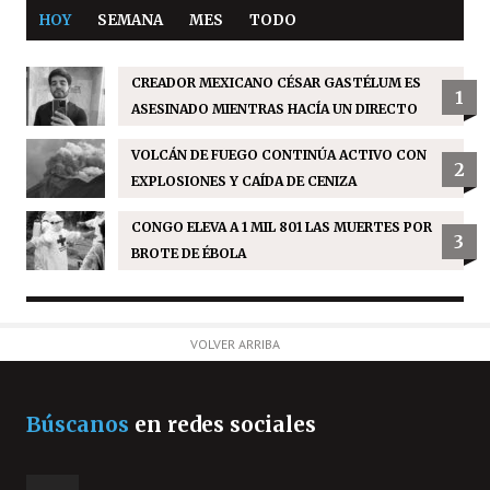
HOY
SEMANA
MES
TODO
CREADOR MEXICANO CÉSAR GASTÉLUM ES
1
ASESINADO MIENTRAS HACÍA UN DIRECTO
VOLCÁN DE FUEGO CONTINÚA ACTIVO CON
2
EXPLOSIONES Y CAÍDA DE CENIZA
CONGO ELEVA A 1 MIL 801 LAS MUERTES POR
3
BROTE DE ÉBOLA
VOLVER ARRIBA
Búscanos
en redes sociales