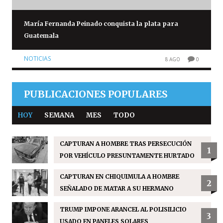
María Fernanda Peinado conquista la plata para
Guatemala
NOTICIAS
8 AGO
0
PUBLICACIONES POPULARES
HOY
SEMANA
MES
TODO
CAPTURAN A HOMBRE TRAS PERSECUCIÓN
1
POR VEHÍCULO PRESUNTAMENTE HURTADO
CAPTURAN EN CHIQUIMULA A HOMBRE
2
SEÑALADO DE MATAR A SU HERMANO
TRUMP IMPONE ARANCEL AL POLISILICIO
3
USADO EN PANELES SOLARES