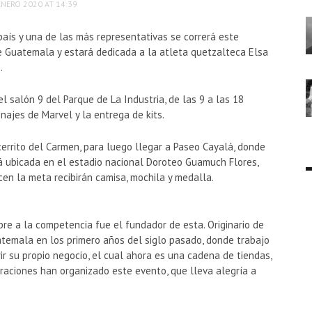
ENERO 2020 AT 14:39
 país y una de las más representativas se correrá este
de Guatemala y estará dedicada a la atleta quetzalteca Elsa
.
l salón 9 del Parque de La Industria, de las 9 a las 18
najes de Marvel y la entrega de kits.
cerrito del Carmen, para luego llegar a Paseo Cayalá, donde
á ubicada en el estadio nacional Doroteo Guamuch Flores,
cen la meta recibirán camisa, mochila y medalla.
re a la competencia fue el fundador de esta. Originario de
atemala en los primero años del siglo pasado, donde trabajo
ir su propio negocio, el cual ahora es una cadena de tiendas,
eraciones han organizado este evento, que lleva alegría a