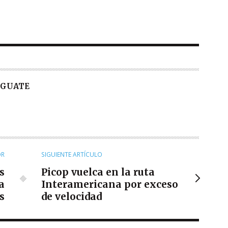
E GUATE
OR
SIGUIENTE ARTÍCULO
s
Picop vuelca en la ruta
a
Interamericana por exceso
s
de velocidad