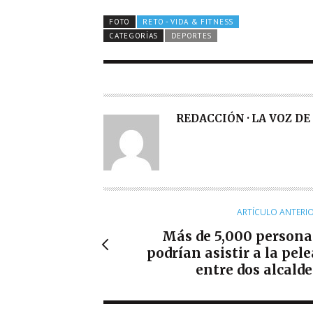
FOTO
RETO - VIDA & FITNESS
CATEGORÍAS
DEPORTES
A
REDACCIÓN · LA VOZ D
U
T
O
R
ARTÍCULO ANTERI
Más de 5,000 persona
podrían asistir a la pele
entre dos alcalde