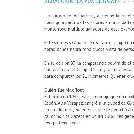
REDACCIÓN · LA VOZ DE GUATE
ON 24 
“La carrera de los barrios”, la más antigua del
domingo a partir de las 7 horas en la ciudad 
Monterroso, múltiple ganadora de este evento
Este viernes y sábado se realizará la expo en e
horas, donde habrá food trucks, visita de perso
En su edición 83, la competencia saldrá de el 
enfilará hacia el Campo Marte y la meta estar
para completar los 21 kilómetros. Quienes cru
Quién fue Max Tott
Fallecido en 1985, este personaje que da nomb
Cobán, Alta Verapaz, emigró a la ciudad de Gu
en un almacén, experiencia que le permitió abr
tal como cita Gazeta en un artículo. Tres gen
los guatemaltecos.