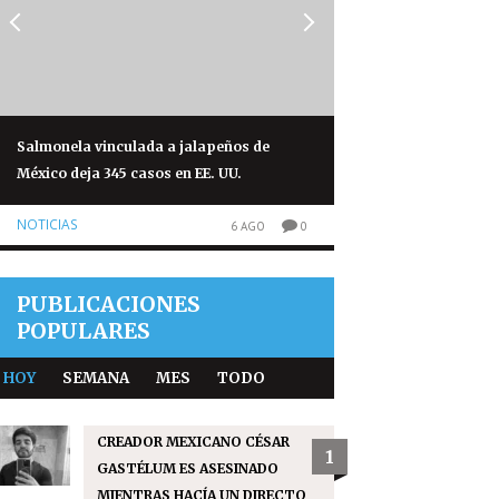
Salmonela vinculada a jalapeños de
FIFA admite errores
México deja 345 casos en EE. UU.
privatizar el Mundi
NOTICIAS
NOTICIAS
6 AGO
0
PUBLICACIONES
POPULARES
HOY
SEMANA
MES
TODO
CREADOR MEXICANO CÉSAR
1
GASTÉLUM ES ASESINADO
MIENTRAS HACÍA UN DIRECTO