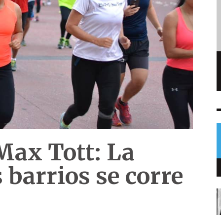
Congo eleva a 1 mil 801 las muertes por
brote de ébola
NOTICIAS
6 AGO
0
Max Tott: La
s barrios se corre