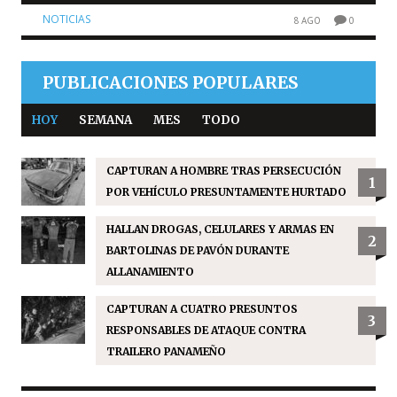
NOTICIAS
8 AGO
0
PUBLICACIONES POPULARES
HOY
SEMANA
MES
TODO
CAPTURAN A HOMBRE TRAS PERSECUCIÓN
1
POR VEHÍCULO PRESUNTAMENTE HURTADO
HALLAN DROGAS, CELULARES Y ARMAS EN
2
BARTOLINAS DE PAVÓN DURANTE
ALLANAMIENTO
CAPTURAN A CUATRO PRESUNTOS
3
RESPONSABLES DE ATAQUE CONTRA
TRAILERO PANAMEÑO