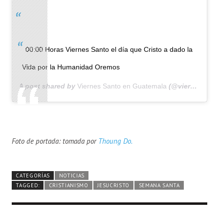
00:00 Horas Viernes Santo el día que Cristo a dado la
Vida por la Humanidad Oremos
A post shared by
Viernes Santo en Guatemala
(@viernesantoenguatemala) on
Foto de portada: tomada por
Thoung Do.
CATEGORÍAS
NOTICIAS
TAGGED:
CRISTIANISMO
JESUCRISTO
SEMANA SANTA