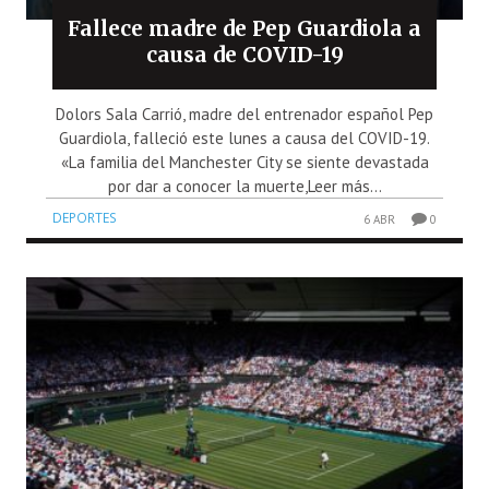
Fallece madre de Pep Guardiola a
causa de COVID-19
Dolors Sala Carrió, madre del entrenador español Pep
Guardiola, falleció este lunes a causa del COVID-19.
«La familia del Manchester City se siente devastada
por dar a conocer la muerte,Leer más...
DEPORTES
6 ABR
0